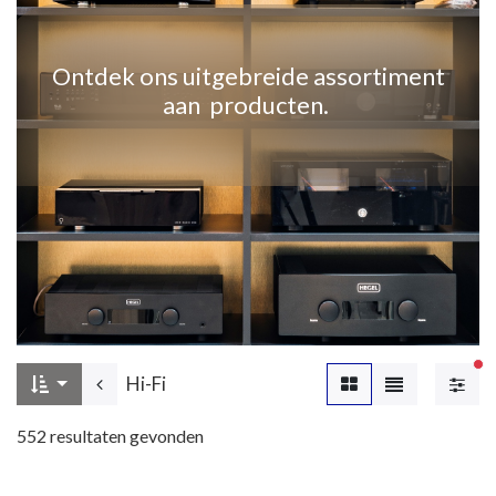
Ontdek ons uitgebreide assortiment
aan producten.
Ac
Hi-Fi
552
resultaten gevonden