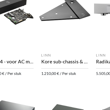
LINN
LINN
Lingo 4 - voor AC motor LP12 externe voeding
Kore sub-chassis & armboard
0
€
/
Per stuk
1.210,00
€
/
Per stuk
5.505,0