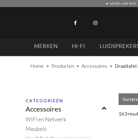
ADVIES AAN HUIS
MERKEN
HI-FI
LUIDSPREKER
Home
Producten
Accessoires
Draaitafel
Sorter
CATEGORIEËN
Accessoires
163
resu
WIFI en Netwerk
Meubels