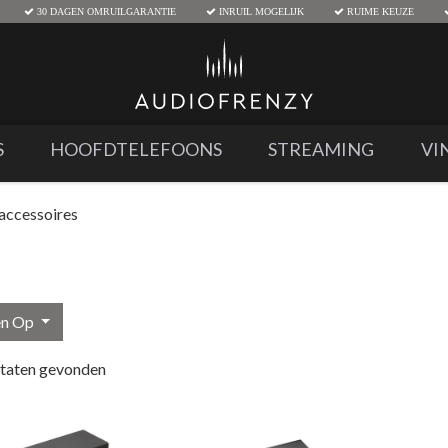
30 DAGEN OMRUILGARANTIE
INRUIL MOGELIJK
RUIME KEUZE
S
HOOFDTELEFOONS
STREAMING
VI
 accessoires
en Op
ltaten gevonden