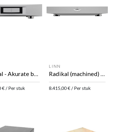
LINN
Radikal - Akurate behuizing DC motor en voeding
Radikal (machined) DC-motor en voeding
0
€
/
Per stuk
8.415,00
€
/
Per stuk