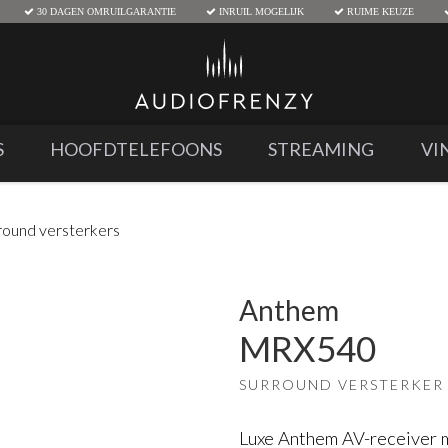
30 DAGEN OMRUILGARANTIE
INRUIL MOGELIJK
RUIME KEUZE
S
HOOFDTELEFOONS
STREAMING
VI
round versterkers
Anthem
MRX540
SURROUND VERSTERKER
Luxe Anthem AV-receiver m