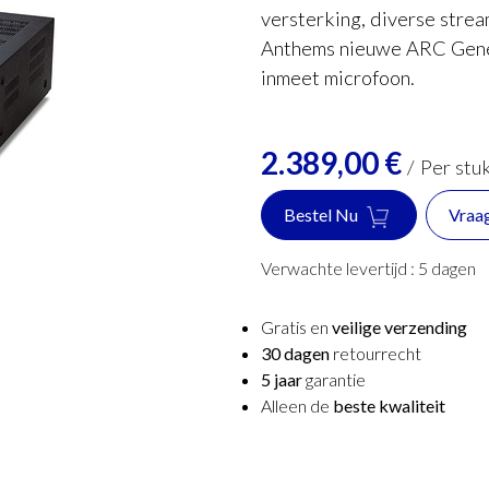
versterking, diverse stre
Anthems nieuwe ARC Genes
inmeet microfoon.
2.389,00
€
/
Per stu
Bestel Nu
Vraa
Verwachte levertijd :
5
dagen
Gratis en
veilige verzending
30 dagen
retourrecht
5 jaar
garantie
Alleen de
beste kwaliteit