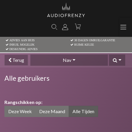
ADVIES AAN HUIS
30 DAGEN OMRUILGARANTIE
INRUIL MOGELIJK
RUIME KEUZE
DESKUNDIG ADVIES
Terug
Nav
Alle gebruikers
Rangschikken op:
Deze Week
Deze Maand
Alle Tijden